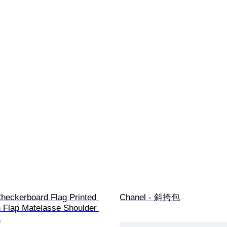
heckerboard Flag Printed 
Chanel - 斜挎包
n Flap Matelasse Shoulder 
包