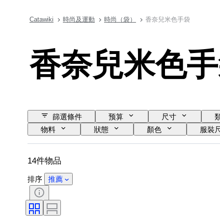
Catawiki
時尚及運動
時尚（袋）
香奈兒米色手袋
香奈兒米色手
篩選條件
预算
尺寸
物料
狀態
顏色
服裝
14件物品
排序
推薦