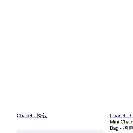
Chanel - 挎包
Chanel - C
Mini Chai
Bag - 挎