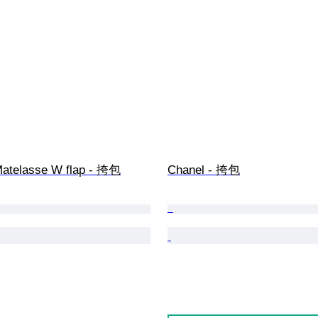
Matelasse W flap - 挎包
Chanel - 挎包