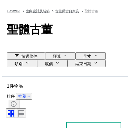
Catawiki
室內設計及裝飾
古董與古典家具
聖體古董
聖體古董
篩選條件
预算
尺寸
類別
底價
結束日期
位置
物品
原產國
物料
狀態
時代
1件物品
排序
推薦