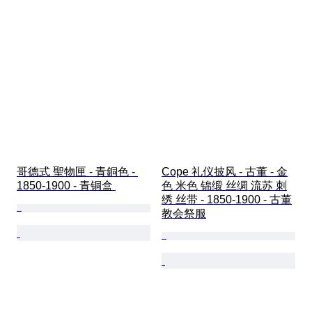
哥德式 聖物匣 - 青銅色 - 
Cope 礼仪披风 - 古董 - 金
1850-1900 - 青铜盒 
色 米色 锦缎 丝绸 流苏 刺
绣 丝带 - 1850-1900 - 古董
教会祭服