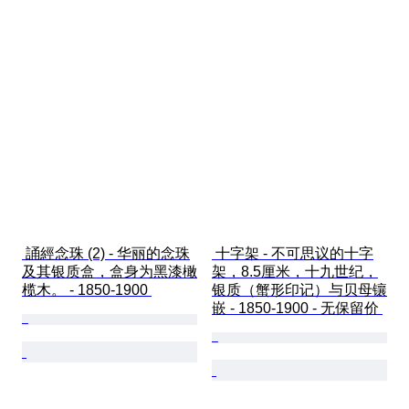
 誦經念珠 (2) - 华丽的念珠
 十字架 - 不可思议的十字
及其银质盒，盒身为黑漆橄
架，8.5厘米，十九世纪，
榄木。 - 1850-1900 
银质（蟹形印记）与贝母镶
嵌 - 1850-1900 - 无保留价 