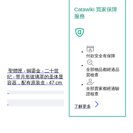
Catawiki 買家保障
服務
付款安全有保障
全部物品都經過品
 聖體匣 - 铜鎏金 - 二十世
質檢查
纪 - 带月形玻璃罩的圣体显
容器，配有原装盒 - 47 cm 
全部賣家都經過驗
證核查
了解更多