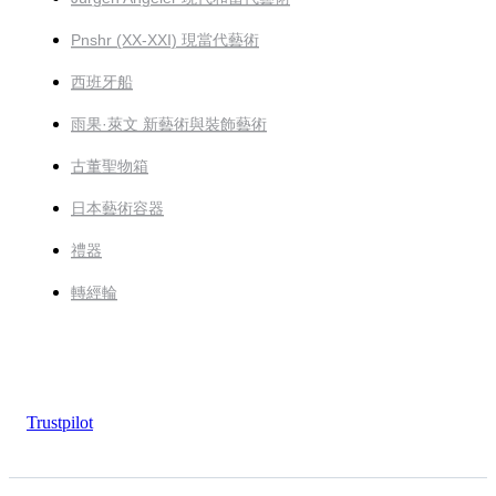
Pnshr (XX-XXI) 現當代藝術
西班牙船
雨果·萊文 新藝術與裝飾藝術
古董聖物箱
日本藝術容器
禮器
轉經輪
Trustpilot