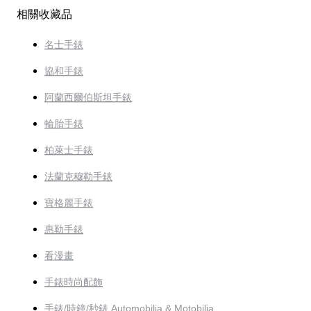
相關收藏品
名士手錶
協和手錶
阿蘭西爾伯斯坦手錶
輪胎手錶
柏萊士手錶
法蘭克穆勒手錶
寶格麗手錶
惠勒手錶
看漫畫
手錶時尚配飾
手錶/時鐘/秒錶 Automobilia & Motobilia