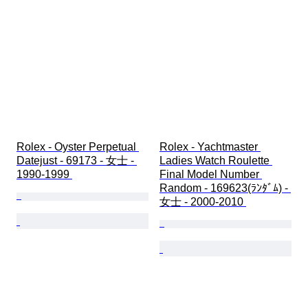
Rolex - Oyster Perpetual 
Rolex - Yachtmaster 
Datejust - 69173 - 女士 - 
Ladies Watch Roulette 
1990-1999 
Final Model Number 
Random - 169623(ﾗﾝﾀﾞﾑ) - 
女士 - 2000-2010 