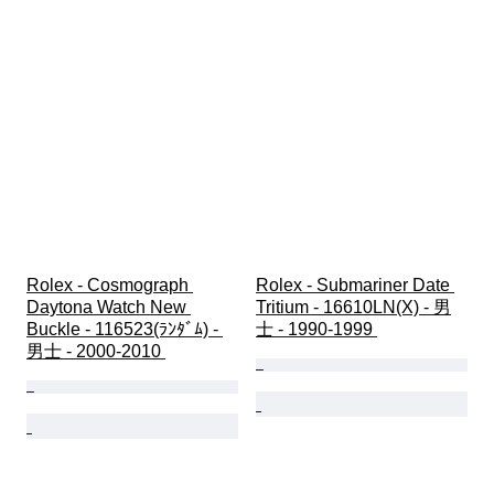
Rolex - Cosmograph 
Rolex - Submariner Date 
Daytona Watch New 
Tritium - 16610LN(X) - 男
Buckle - 116523(ﾗﾝﾀﾞﾑ) - 
士 - 1990-1999 
男士 - 2000-2010 