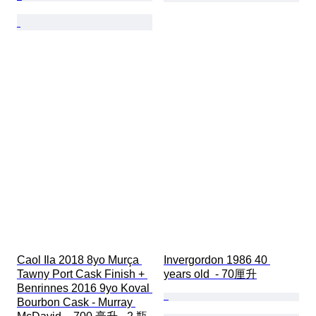
Caol Ila 2018 8yo Murça 
Invergordon 1986 40 
Tawny Port Cask Finish + 
years old  - 70厘升
Benrinnes 2016 9yo Koval 
Bourbon Cask - Murray 