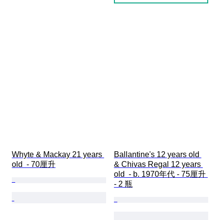
Whyte & Mackay 21 years 
Ballantine's 12 years old 
old  - 70厘升
& Chivas Regal 12 years 
old  - b. 1970年代 - 75厘升 
- 2 瓶