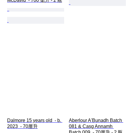
McDavid  - 700 毫升 - 2 瓶
Dalmore 15 years old  - b. 
Aberlour A'Bunadh Batch 
2023  - 70厘升
081 & Casg Annamh 
Batch 009  - 70厘升 - 2 瓶