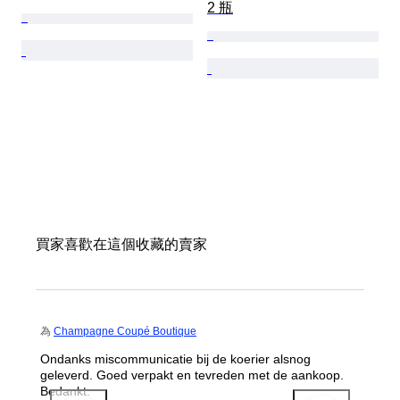
2 瓶
買家喜歡在這個收藏的賣家
為
Champagne Coupé Boutique
Ondanks miscommunicatie bij de koerier alsnog
geleverd. Goed verpakt en tevreden met de aankoop.
Bedankt.