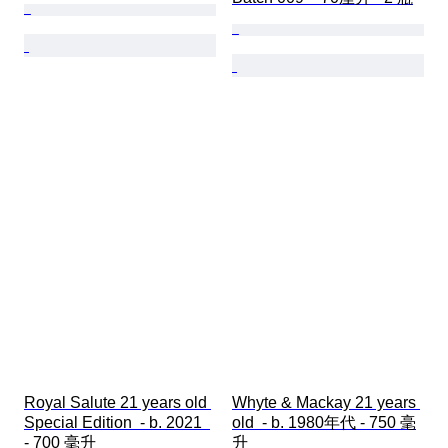
Royal Salute 21 years old 
Whyte & Mackay 21 years 
Special Edition  - b. 2021  
old  - b. 1980年代 - 750 毫
- 700 毫升
升