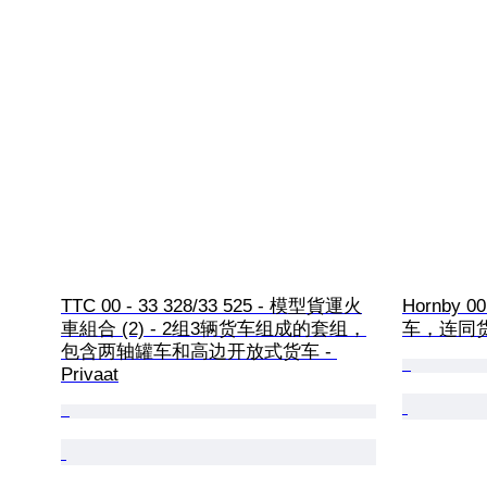
TTC 00 - 33 328/33 525 - 模型貨運火
Hornby 0
車組合 (2) - 2组3辆货车组成的套组，
车，连同货
包含两轴罐车和高边开放式货车 - 
Privaat