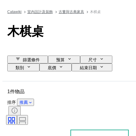
Catawiki
室內設計及裝飾
古董與古典家具
木棋桌
木棋桌
篩選條件
预算
尺寸
類別
底價
結束日期
位置
物品
物料
狀態
時期
款式
1件物品
顏色
時代
排序
推薦