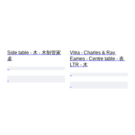
Side table - 木 - 木制管家
Vitra - Charles & Ray 
桌
Eames - Centre table - 表 
LTR - 木