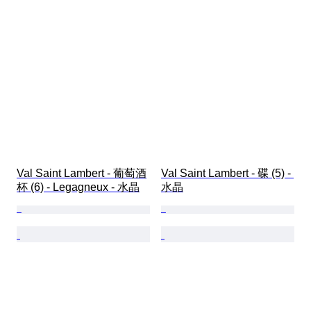
Val Saint Lambert - 葡萄酒
Val Saint Lambert - 碟 (5) - 
杯 (6) - Legagneux - 水晶
水晶