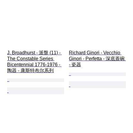
J. Broadhurst - 派盤 (11) - 
Richard Ginori - Vecchio 
The Constable Series 
Ginori - Perfetta - 深底蓋碗 
Bicentennial 1776-1976 - 
- 瓷器
陶器 - 康斯特布尔系列