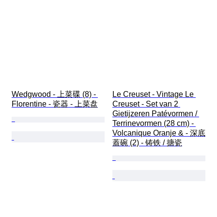
Wedgwood - 上菜碟 (8) - 
Le Creuset - Vintage Le 
Florentine - 瓷器 - 上菜盘
Creuset - Set van 2 
Gietijzeren Patévormen / 
Terrinevormen (28 cm) - 
Volcanique Oranje & - 深底
蓋碗 (2) - 铸铁 / 搪瓷