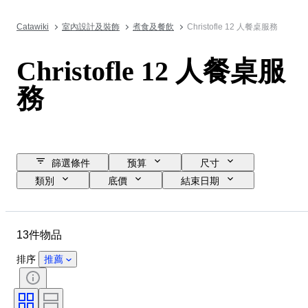
Catawiki
室內設計及裝飾
煮食及餐飲
Christofle 12 人餐桌服務
Christofle 12 人餐桌服
務
篩選條件
预算
尺寸
類別
底價
結束日期
位置
品牌
物品
原產國
物料
狀態
13件物品
時期
款式
顏色
時代
排序
推薦