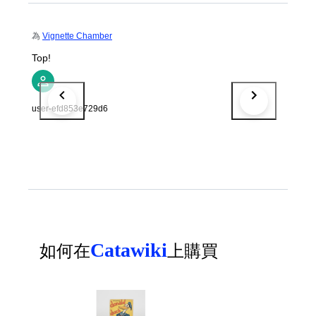
為
Vignette Chamber
Top!
user-efd853e729d6
Catawiki
如何在
上購買