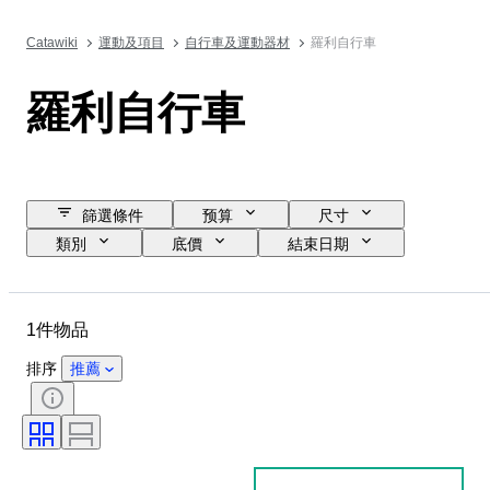
Catawiki
運動及項目
自行車及運動器材
羅利自行車
羅利自行車
篩選條件
预算
尺寸
類別
底價
結束日期
位置
物品
原產國
物料
狀態
1件物品
排序
推薦