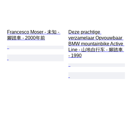
Francesco Moser - 未知 - 
Deze prachtige 
腳踏車 - 2000年前
verzamelaar Opvouwbaar 
BMW mountainbike Active 
Line - 山地自行车 - 腳踏車 
- 1990