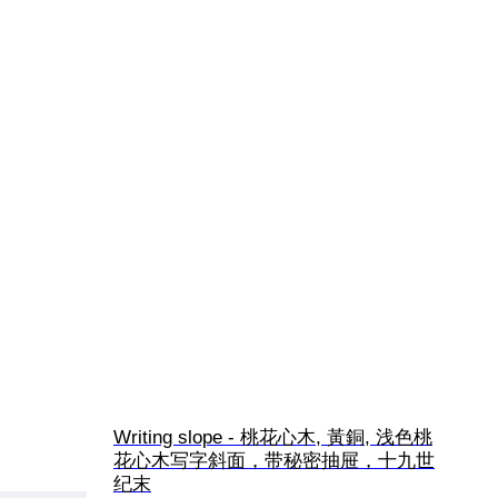
Writing slope - 桃花心木, 黃銅, 浅色桃
花心木写字斜面，带秘密抽屉，十九世
纪末