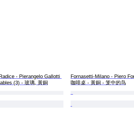
 Radice - Pierangelo Gallotti 
Fornasetti-Milano - Piero For
 tables (3) - 玻璃, 黃銅
咖啡桌 - 黃銅 - 笼中的鸟