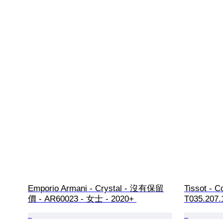
Emporio Armani - Crystal - 沒有保留
Tissot - C
價 - AR60023 - 女士 - 2020+ 
T035.207.