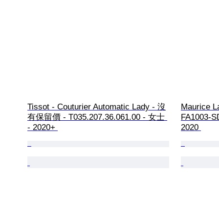
Tissot - Couturier Automatic Lady - 沒
Maurice La
有保留價 - T035.207.36.061.00 - 女士 
FA1003-SD
- 2020+ 
2020 