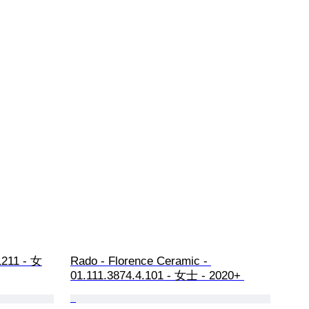
1211 - 女
Rado - Florence Ceramic - 
01.111.3874.4.101 - 女士 - 2020+ 