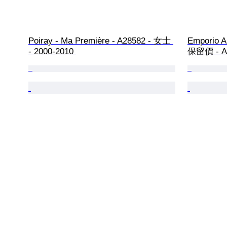
Poiray - Ma Première - A28582 - 女士 
Emporio A
- 2000-2010 
保留價 - AR