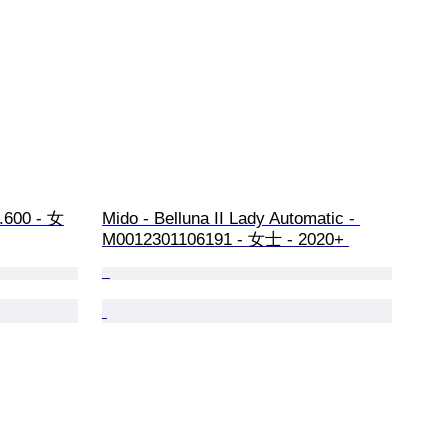
0.600 - 女
Mido - Belluna II Lady Automatic - 
M0012301106191 - 女士 - 2020+ 