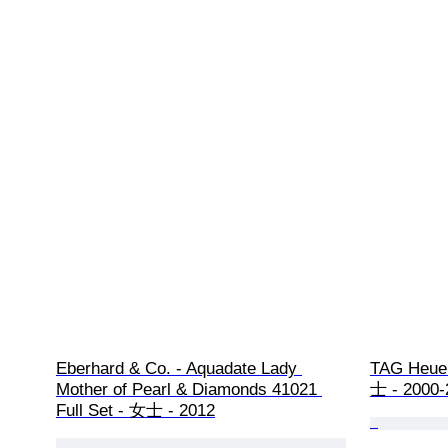
Eberhard & Co. - Aquadate Lady 
TAG Heuer
Mother of Pearl & Diamonds 41021 
士 - 2000-
Full Set - 女士 - 2012