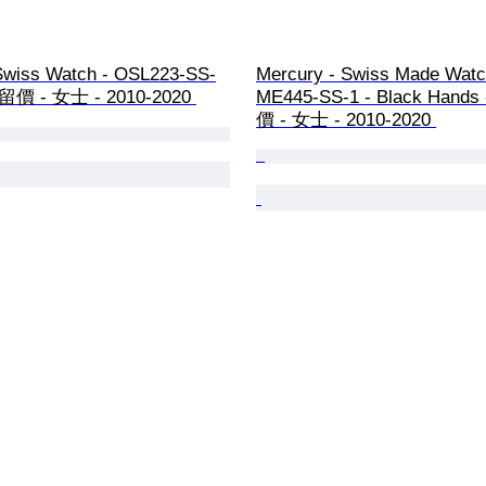
Swiss Watch - OSL223-SS-
Mercury - Swiss Made Watc
價 - 女士 - 2010-2020 
ME445-SS-1 - Black Han
價 - 女士 - 2010-2020 