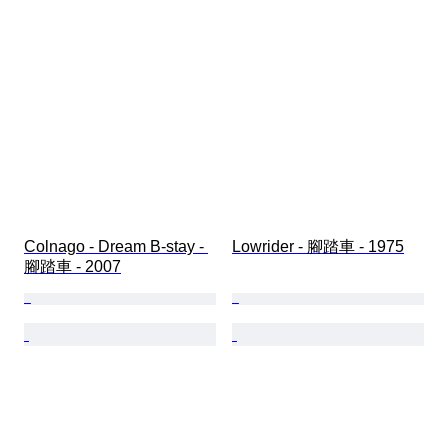
Colnago - Dream B-stay - 
Lowrider - 腳踏車 - 1975
腳踏車 - 2007