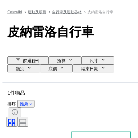
Catawiki
運動及項目
自行車及運動器材
皮納雷洛自行車
皮納雷洛自行車
篩選條件
预算
尺寸
類別
底價
結束日期
位置
品牌
物品
原產國
物料
狀態
1件物品
時期
尺寸測量
排序
推薦