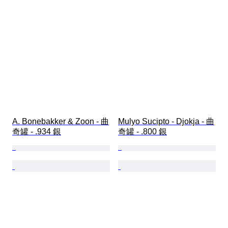
A. Bonebakker & Zoon - 曲
Mulyo Sucipto - Djokja - 曲
奇罐 - .934 銀
奇罐 - .800 銀