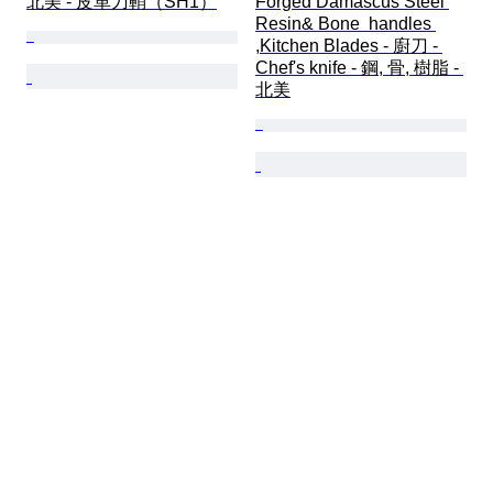
北美 - 皮革刀鞘（SH1）
Forged Damascus Steel 
Resin& Bone  handles 
,Kitchen Blades - 廚刀 - 
Chef's knife - 鋼, 骨, 樹脂 - 
北美