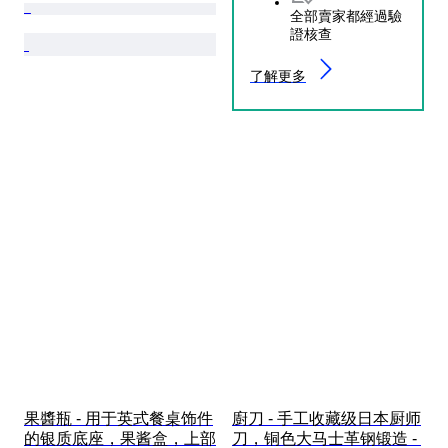
全部賣家都經過驗
證核查
了解更多
果醬瓶 - 用于英式餐桌饰件
廚刀 - 手工收藏级日本厨师
的银质底座，果酱盒，上部
刀，铜色大马士革钢锻造 - 