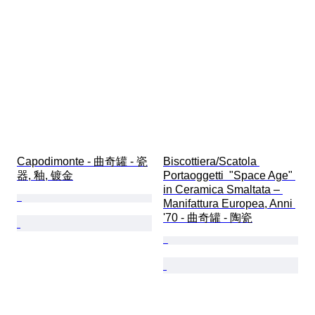
Capodimonte - 曲奇罐 - 瓷
Biscottiera/Scatola 
器, 釉, 镀金
Portaoggetti  "Space Age" 
in Ceramica Smaltata – 
Manifattura Europea, Anni 
'70 - 曲奇罐 - 陶瓷