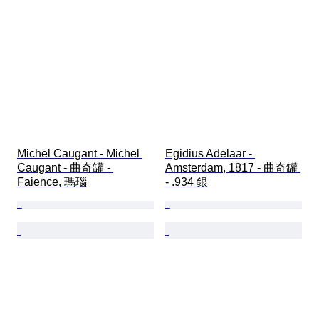
Michel Caugant - Michel 
Egidius Adelaar - 
Caugant - 曲奇罐 - 
Amsterdam, 1817 - 曲奇罐 
Faience, 瑪瑙
- .934 銀