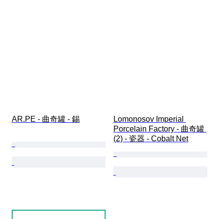
AR.PE - 曲奇罐 - 錫
Lomonosov Imperial 
Porcelain Factory - 曲奇罐 
(2) - 瓷器 - Cobalt Net