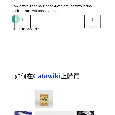
Zawieszka zgodna z oczekiwaniem, bardzo ładna.
Jestem zadowolona z zakupu
user-8cbbedc207fc
Catawiki
如何在
上購買