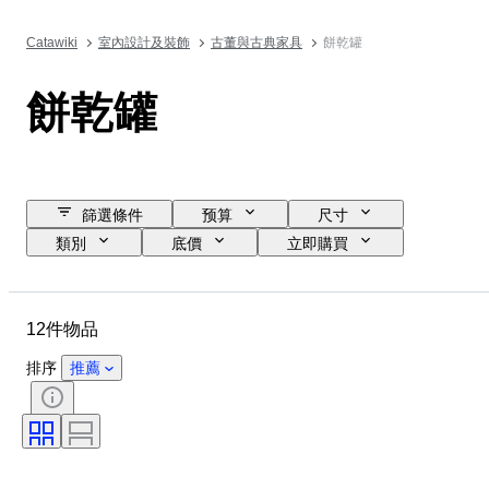
Catawiki
室內設計及裝飾
古董與古典家具
餅乾罐
餅乾罐
篩選條件
预算
尺寸
類別
底價
立即購買
結束日期
位置
品牌
物品
原產國
物料
12件物品
狀態
時期
款式
顏色
時代
排序
推薦