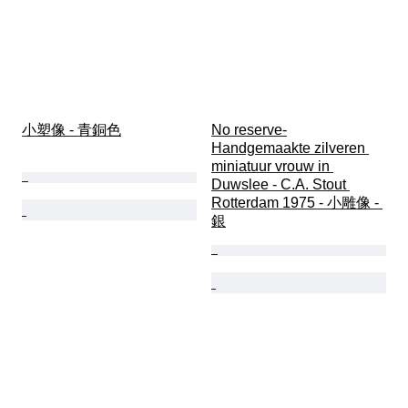
小塑像 - 青銅色
No reserve-
Handgemaakte zilveren 
miniatuur vrouw in 
Duwslee - C.A. Stout 
Rotterdam 1975 - 小雕像 - 
銀