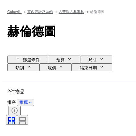
Catawiki
室內設計及裝飾
古董與古典家具
赫倫德圖
赫倫德圖
篩選條件
预算
尺寸
類別
底價
結束日期
位置
品牌
物品
原產國
物料
狀態
2件物品
時期
標題
顏色
時代
排序
推薦