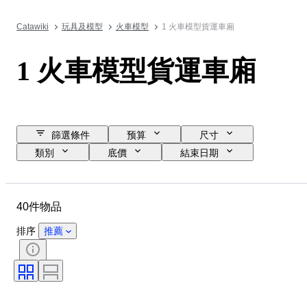
Catawiki
玩具及模型
火車模型
1 火車模型貨運車廂
1 火車模型貨運車廂
篩選條件
预算
尺寸
類別
底價
結束日期
位置
品牌
物品
狀態
額外
比例
40件物品
電源
鐵路公司
時代
排序
推薦