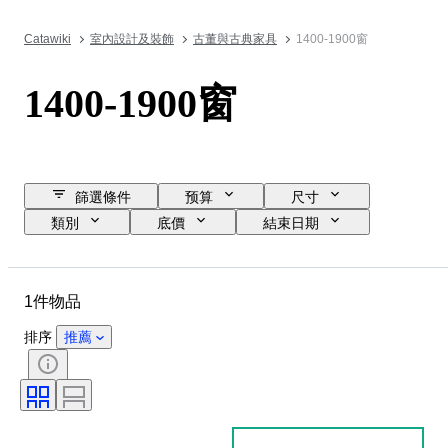
Catawiki
室內設計及裝飾
古董與古典家具
1400-1900窗
1400-1900窗
篩選條件
预算
尺寸
類別
底價
結束日期
位置
物品
原產國
物料
狀態
時期
1件物品
款式
時代
排序
推薦