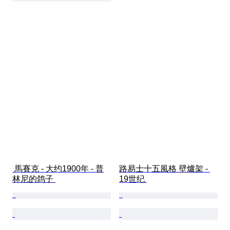
 馬賽克 - 大约1900年 - 普
路易士十五風格 壁爐架 - 
林尼的鸽子 
19世纪 