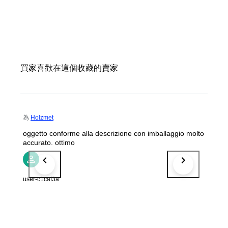
買家喜歡在這個收藏的賣家
為
Holzmet
oggetto conforme alla descrizione con imballaggio molto
accurato. ottimo
user-c1caf3a