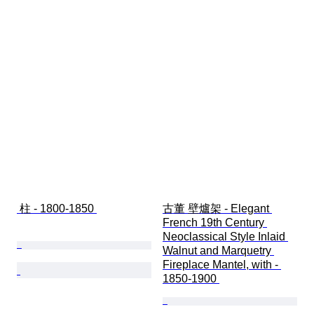
 柱 - 1800-1850 
古董 壁爐架 - Elegant 
French 19th Century 
Neoclassical Style Inlaid 
Walnut and Marquetry 
Fireplace Mantel, with - 
1850-1900 