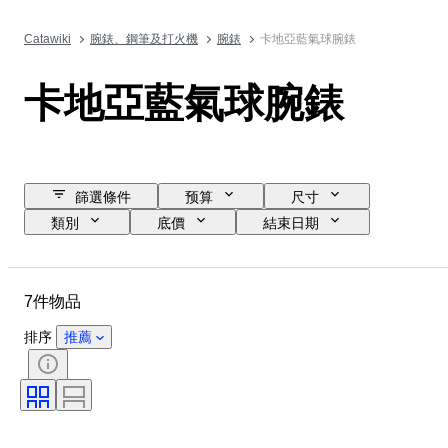
Catawiki
腕錶、鋼筆及打火機
腕錶
卡地亞藍氣球腕錶
卡地亞藍氣球腕錶
篩選條件
预算
尺寸
類別
底價
結束日期
位置
品牌
物品
物料
性別
狀態
7件物品
時期
顏色
錶芯
錶帶長度
錶帶材質
排序
推薦
錶殼直徑
型號