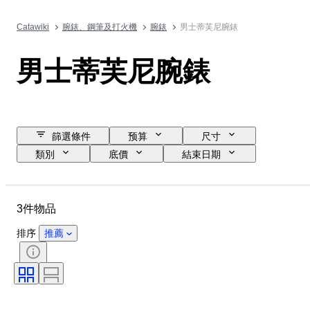
Catawiki
腕錶、鋼筆及打火機
腕錶
男士蒂芙尼腕錶
男士蒂芙尼腕錶
篩選條件
预算
尺寸
類別
底價
結束日期
位置
品牌
物品
物料
性別
狀態
3件物品
時期
顏色
錶芯
錶帶長度
錶帶材質
排序
推薦
錶殼直徑