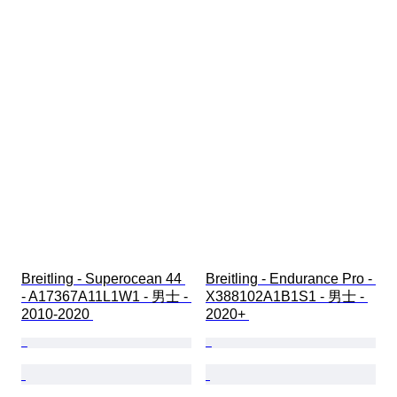
Breitling - Superocean 44 
Breitling - Endurance Pro - 
- A17367A11L1W1 - 男士 - 
X388102A1B1S1 - 男士 - 
2010-2020 
2020+ 