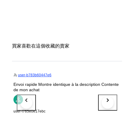
買家喜歡在這個收藏的賣家
為
user-b783b60447e6
Envoi rapide Montre identique à la description Contente
de mon achat
user-f765e0e17ebc