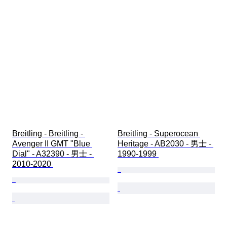
Breitling - Breitling - 
Breitling - Superocean 
Avenger II GMT "Blue 
Heritage - AB2030 - 男士 - 
Dial" - A32390 - 男士 - 
1990-1999 
2010-2020 