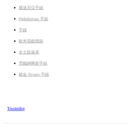
羅達尼亞手錶
Hebdomas 手錶
手錶
歐米茄銀懷錶
女士崑崙表
雪鐵納陶瓷手錶
鍍金 Gruen 手錶
Trustpilot