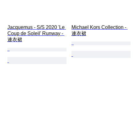
Jacquemus - S/S 2020 'Le 
Michael Kors Collection - 
Coup de Soleil' Runway - 
連衣裙
連衣裙