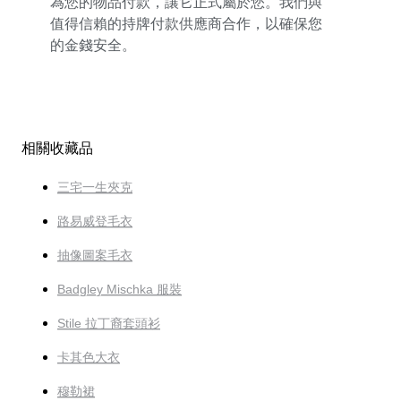
為您的物品付款，讓它正式屬於您。我們與
值得信賴的持牌付款供應商合作，以確保您
的金錢安全。
相關收藏品
三宅一生夾克
路易威登毛衣
抽像圖案毛衣
Badgley Mischka 服裝
Stile 拉丁裔套頭衫
卡其色大衣
穆勒裙