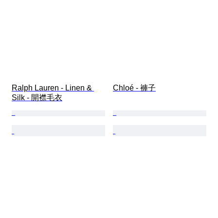
Ralph Lauren - Linen & 
Chloé - 褲子
Silk - 開襟毛衣