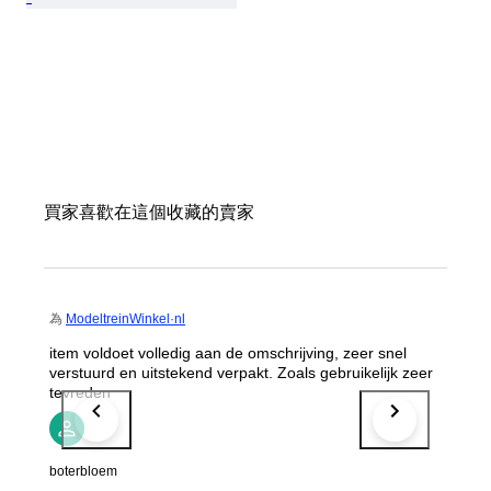
買家喜歡在這個收藏的賣家
為
ModeltreinWinkel·nl
item voldoet volledig aan de omschrijving, zeer snel
verstuurd en uitstekend verpakt. Zoals gebruikelijk zeer
tevreden
boterbloem