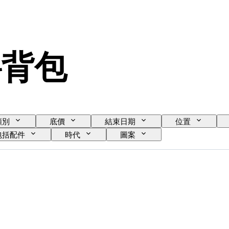
 斜背包
類別
底價
結束日期
位置
包括配件
時代
圖案