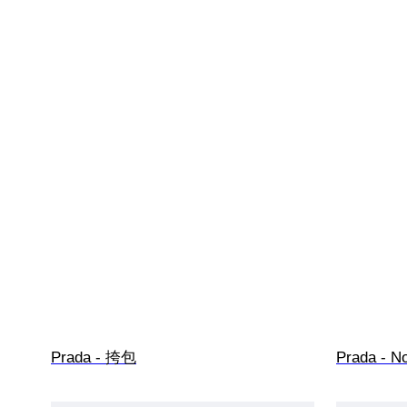
Prada - 挎包
Prada - N