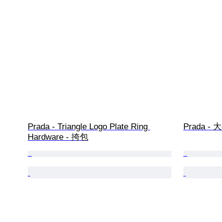
Prada - Triangle Logo Plate Ring 
Prada -
Hardware - 挎包