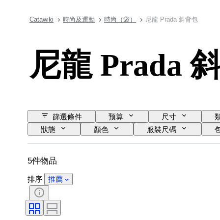
Catawiki
時尚及運動
時尚（袋）
尼龍 Prada 斜背包
尼龍 Prada
篩選條件
预算
尺寸
狀態
顏色
服裝尺碼
5件物品
排序
推薦