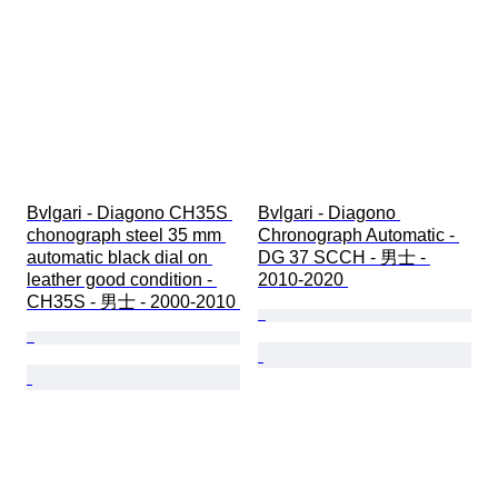
Bvlgari - Diagono CH35S 
Bvlgari - Diagono 
chonograph steel 35 mm 
Chronograph Automatic - 
automatic black dial on 
DG 37 SCCH - 男士 - 
leather good condition - 
2010-2020 
CH35S - 男士 - 2000-2010 