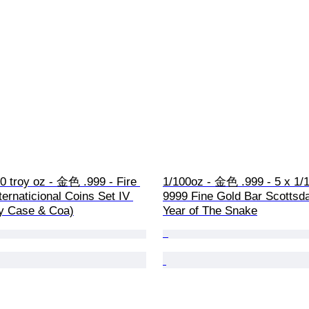
0 troy oz - 金色 .999 - Fire 
1/100oz - 金色 .999 - 5 x 1/1
ternaticional Coins Set IV 
9999 Fine Gold Bar Scottsda
ay Case & Coa)
Year of The Snake