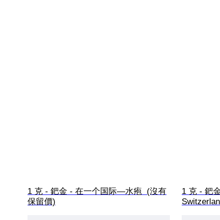
1 克 - 鈀金 - 在一个国际—水疱  (沒有
1 克 - 鈀金 
保留價)
Switzerl