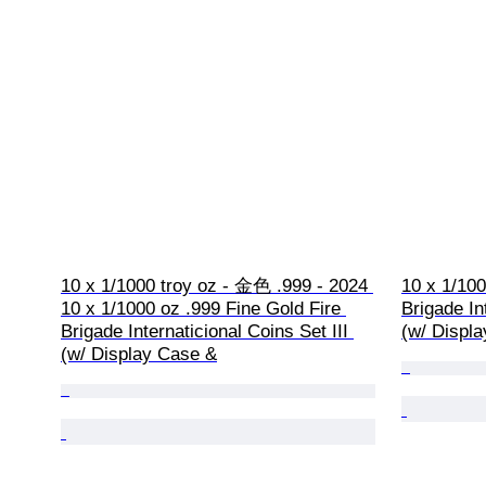
10 x 1/1000 troy oz - 金色 .999 - 2024 
10 x 1/100
10 x 1/1000 oz .999 Fine Gold Fire 
Brigade In
Brigade Internaticional Coins Set III 
(w/ Displ
(w/ Display Case &