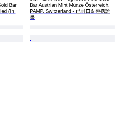
Gold Bar 
Bar Austrian Mint Münze Österreich, 
ed (In 
PAMP, Switzerland - 已封口& 包括證
書