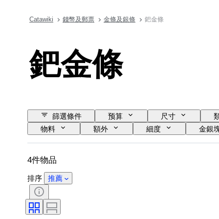
Catawiki
錢幣及郵票
金條及銀條
鈀金條
鈀金條
篩選條件
预算
尺寸
物料
額外
細度
金銀
4件物品
排序
推薦