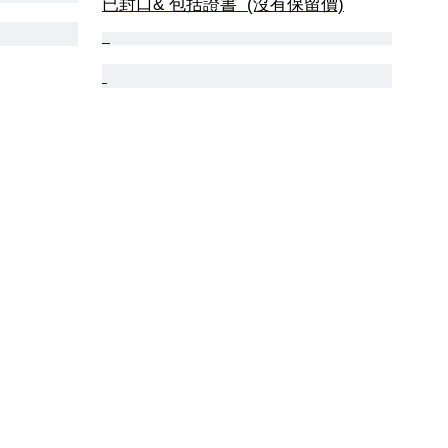
已封口& 包括證書  (沒有保留價)