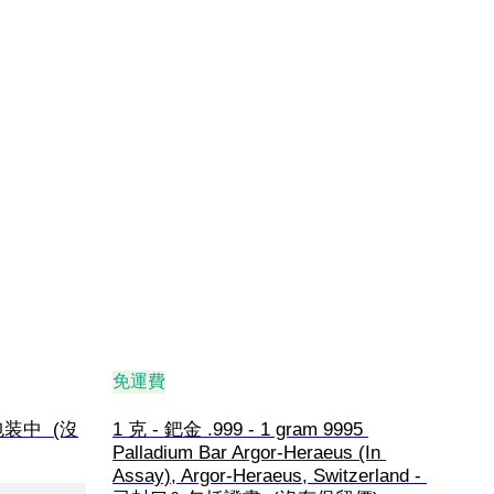
免運費
包装中  (沒
1 克 - 鈀金 .999 - 1 gram 9995 
Palladium Bar Argor-Heraeus (In 
Assay), Argor-Heraeus, Switzerland - 