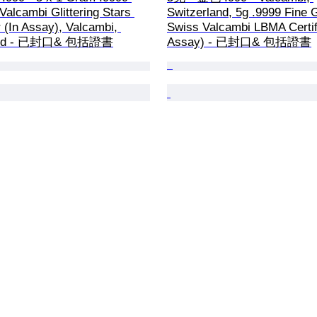
Valcambi Glittering Stars 
Switzerland, 5g .9999 Fine 
(In Assay), Valcambi, 
Swiss Valcambi LBMA Certifi
land - 已封口& 包括證書
Assay) - 已封口& 包括證書