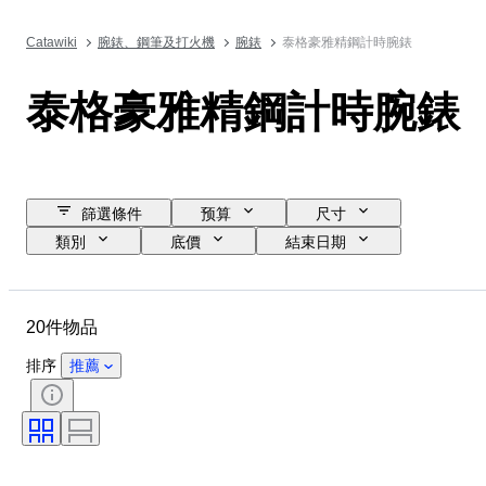
Catawiki
腕錶、鋼筆及打火機
腕錶
泰格豪雅精鋼計時腕錶
泰格豪雅精鋼計時腕錶
篩選條件
预算
尺寸
類別
底價
結束日期
位置
品牌
物品
物料
性別
狀態
20件物品
時期
顏色
錶芯
錶帶材質
錶帶長度
排序
推薦
錶殼直徑
型號