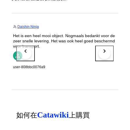
為
Daishin Ninja
Het is een heel mooi object. Nogmaals bedankt voor de
zeer snelle levering. Het was ook heel goed beschermd
voor transport.
user-808bbc0076a9
Catawiki
如何在
上購買