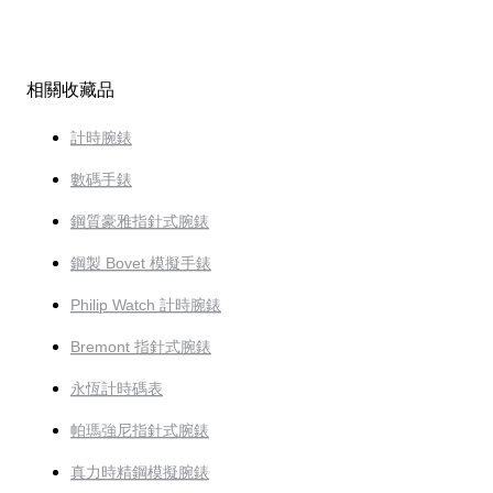
相關收藏品
計時腕錶
數碼手錶
鋼質豪雅指針式腕錶
鋼製 Bovet 模擬手錶
Philip Watch 計時腕錶
Bremont 指針式腕錶
永恆計時碼表
帕瑪強尼指針式腕錶
真力時精鋼模擬腕錶