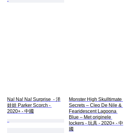
Na! Na! Na! Surprise  - 洋
Monster High Skulltimate 
娃娃 Parker Scorch - 
Secrets – Cleo De Nile & 
2020+ - 中國
Fearidescent Lagoona 
Blue – Met originele 
lockers - 玩具 - 2020+ - 中
國