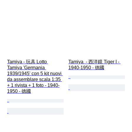
Tamiya - 玩具 Lotto 
Tamiya  - 西洋鏡 Tiger I - 
Tamiya 'Germania 
1940-1950 - 德國
1939/1945' con 5 kit nuovi 
da assemblare scala 1:35 
+ 1 rivista + 1 foto - 1940-
1950 - 德國