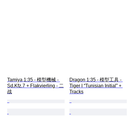
Tamiya 1:35 - 模型機械 - 
Dragon 1:35 - 模型工具 - 
Sd.Kfz.7 + Flakvierling - 二
Tiger I “Tunisian Initial” + 
战
Tracks