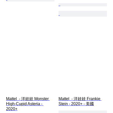
Mattel  - 洋娃娃 Monster 
Mattel  - 洋娃娃 Frankie 
High-Cupid Asteria - 
Stein - 2020+ - 美國
2020+