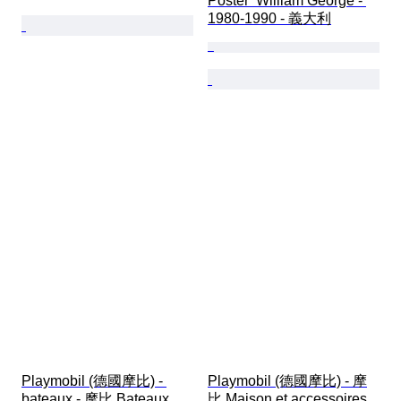
Poster  William George - 
1980-1990 - 義大利
Playmobil (德國摩比) - 
Playmobil (德國摩比) - 摩
bateaux - 摩比 Bateaux 
比 Maison et accessoires 