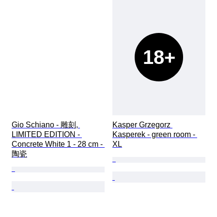
18+
Gio Schiano - 雕刻, 
Kasper Grzegorz 
LIMITED EDITION - 
Kasperek - green room - 
Concrete White 1 - 28 cm - 
XL
陶瓷