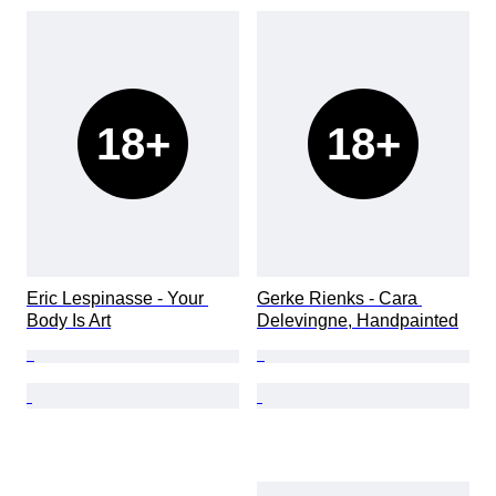
18+
18+
Eric Lespinasse - Your 
Gerke Rienks - Cara 
Body Is Art
Delevingne, Handpainted