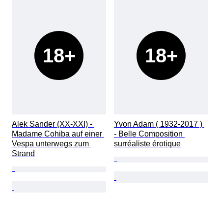
18+
18+
Alek Sander (XX-XXI) - 
Yvon Adam ( 1932-2017 ) 
Madame Cohiba auf einer 
- Belle Composition 
Vespa unterwegs zum 
surréaliste érotique
Strand