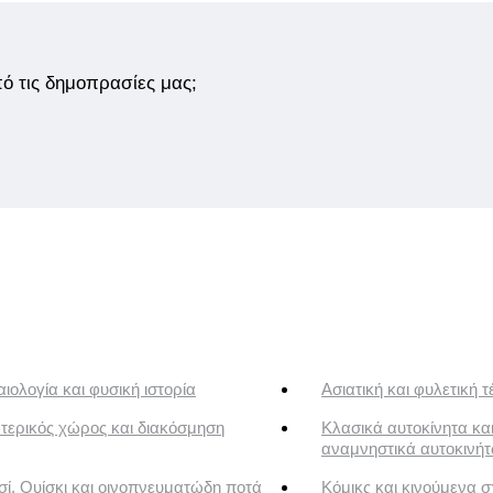
από τις δημοπρασίες μας;
ιολογία και φυσική ιστορία
Ασιατική και φυλετική τ
τερικός χώρος και διακόσμηση
Κλασικά αυτοκίνητα κα
αναμνηστικά αυτοκινή
ί, Ουίσκι και οινοπνευματώδη ποτά
Κόμικς και κινούμενα σ