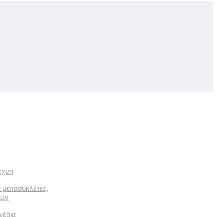
έχνη
ι μοτοσυκλέτες,
των
χέδια