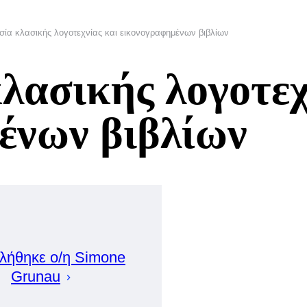
ία κλασικής λογοτεχνίας και εικονογραφημένων βιβλίων
λασικής λογοτεχ
ένων βιβλίων
λήθηκε ο/η
Simone
Grunau