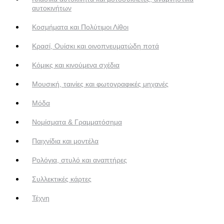
αυτοκινήτων
Κοσμήματα και Πολύτιμοι Λίθοι
Κρασί, Ουίσκι και οινοπνευματώδη ποτά
Κόμικς και κινούμενα σχέδια
Μουσική, ταινίες και φωτογραφικές μηχανές
Μόδα
Νομίσματα & Γραμματόσημα
Παιχνίδια και μοντέλα
Ρολόγια, στυλό και αναπτήρες
Συλλεκτικές κάρτες
Τέχνη