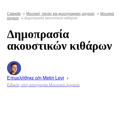
Catawiki
Μουσική, ταινίες και φωτογραφικές μηχανές
Μουσικά
όργανα
Δημοπρασία ακουστικών κιθάρων
Δημοπρασία
ακουστικών κιθάρων
Επιμελήθηκε ο/η
Metin
Levi
Ειδικός στη κατηγορία Μουσικά όργανα