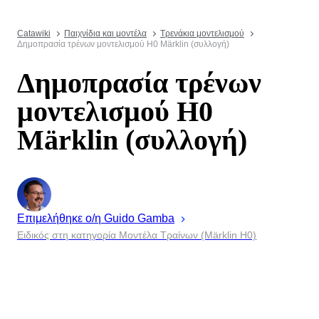
Catawiki
Παιχνίδια και μοντέλα
Τρενάκια μοντελισμού
Δημοπρασία τρένων μοντελισμού H0 Märklin (συλλογή)
Δημοπρασία τρένων
μοντελισμού H0
Märklin (συλλογή)
Επιμελήθηκε ο/η
Guido
Gamba
Ειδικός στη κατηγορία Μοντέλα Τραίνων (Märklin H0)