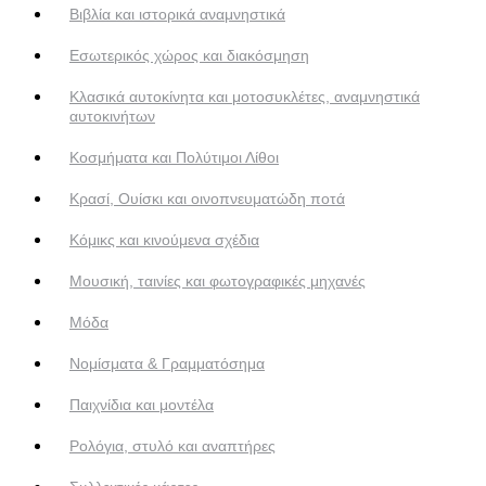
Βιβλία και ιστορικά αναμνηστικά
Εσωτερικός χώρος και διακόσμηση
Κλασικά αυτοκίνητα και μοτοσυκλέτες, αναμνηστικά
αυτοκινήτων
Κοσμήματα και Πολύτιμοι Λίθοι
Κρασί, Ουίσκι και οινοπνευματώδη ποτά
Κόμικς και κινούμενα σχέδια
Μουσική, ταινίες και φωτογραφικές μηχανές
Μόδα
Νομίσματα & Γραμματόσημα
Παιχνίδια και μοντέλα
Ρολόγια, στυλό και αναπτήρες