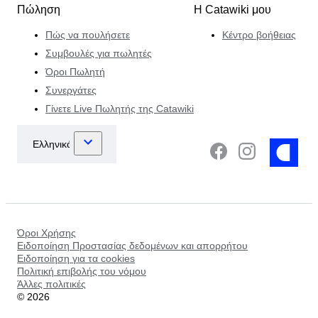
Πώληση
Η Catawiki μου
Πώς να πουλήσετε
Κέντρο βοήθειας
Συμβουλές για πωλητές
Όροι Πωλητή
Συνεργάτες
Γίνετε Live Πωλητής της Catawiki
Όροι Χρήσης
Ειδοποίηση Προστασίας δεδομένων και απορρήτου
Ειδοποίηση για τα cookies
Πολιτική επιβολής του νόμου
Άλλες πολιτικές
©
2026