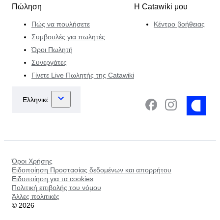
Πώληση
Η Catawiki μου
Πώς να πουλήσετε
Κέντρο βοήθειας
Συμβουλές για πωλητές
Όροι Πωλητή
Συνεργάτες
Γίνετε Live Πωλητής της Catawiki
Όροι Χρήσης
Ειδοποίηση Προστασίας δεδομένων και απορρήτου
Ειδοποίηση για τα cookies
Πολιτική επιβολής του νόμου
Άλλες πολιτικές
©
2026