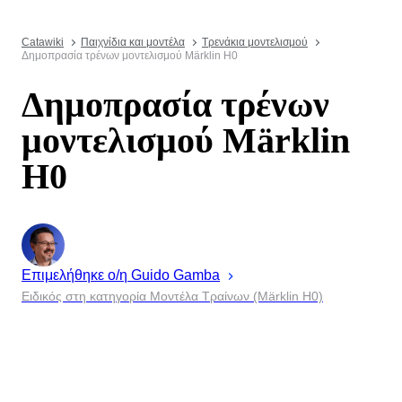
Catawiki
Παιχνίδια και μοντέλα
Τρενάκια μοντελισμού
Δημοπρασία τρένων μοντελισμού Märklin H0
Δημοπρασία τρένων
μοντελισμού Märklin
H0
Επιμελήθηκε ο/η
Guido
Gamba
Ειδικός στη κατηγορία Μοντέλα Τραίνων (Märklin H0)