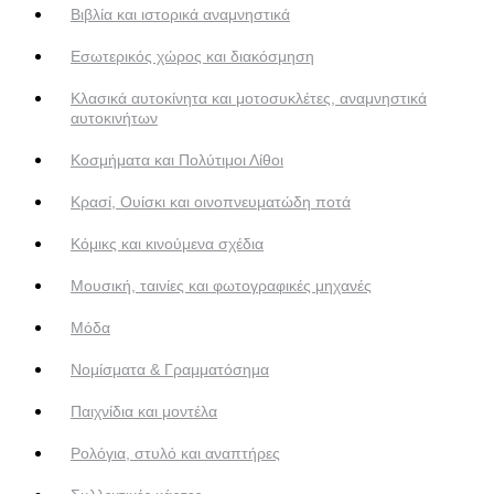
Βιβλία και ιστορικά αναμνηστικά
Εσωτερικός χώρος και διακόσμηση
Κλασικά αυτοκίνητα και μοτοσυκλέτες, αναμνηστικά
αυτοκινήτων
Κοσμήματα και Πολύτιμοι Λίθοι
Κρασί, Ουίσκι και οινοπνευματώδη ποτά
Κόμικς και κινούμενα σχέδια
Μουσική, ταινίες και φωτογραφικές μηχανές
Μόδα
Νομίσματα & Γραμματόσημα
Παιχνίδια και μοντέλα
Ρολόγια, στυλό και αναπτήρες