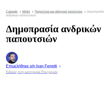
Catawiki
Μόδα
Παπούτσια και αθλητικά παπούτσια
Δημοπρασία
ανδρικών παπουτσιών
Δημοπρασία ανδρικών
παπουτσιών
Επιμελήθηκε ο/η
Ivan
Ferretti
Ειδικός στη κατηγορία Ρουχισμός