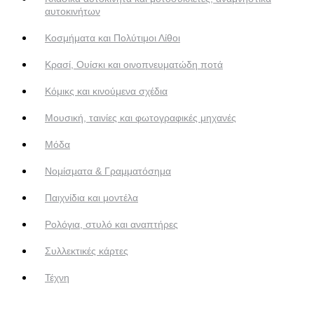
αυτοκινήτων
Κοσμήματα και Πολύτιμοι Λίθοι
Κρασί, Ουίσκι και οινοπνευματώδη ποτά
Κόμικς και κινούμενα σχέδια
Μουσική, ταινίες και φωτογραφικές μηχανές
Μόδα
Νομίσματα & Γραμματόσημα
Παιχνίδια και μοντέλα
Ρολόγια, στυλό και αναπτήρες
Συλλεκτικές κάρτες
Τέχνη