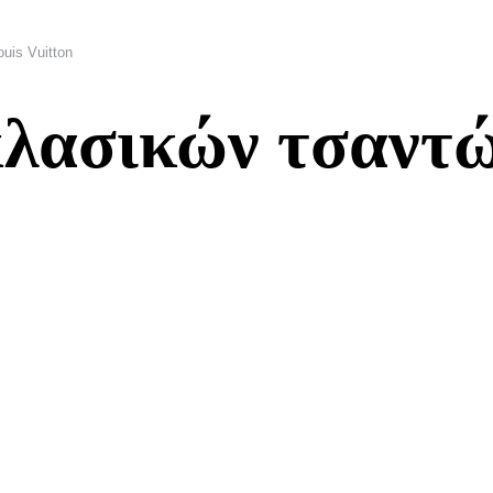
uis Vuitton
λασικών τσαντώ