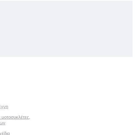
έχνη
ι μοτοσυκλέτες,
των
χέδια