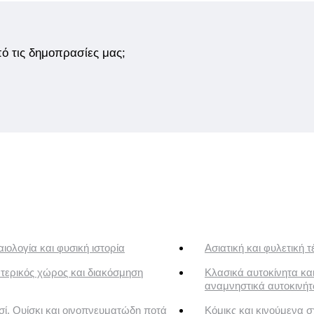
από τις δημοπρασίες μας;
ιολογία και φυσική ιστορία
Ασιατική και φυλετική τ
τερικός χώρος και διακόσμηση
Κλασικά αυτοκίνητα κα
αναμνηστικά αυτοκινή
ί, Ουίσκι και οινοπνευματώδη ποτά
Κόμικς και κινούμενα σ