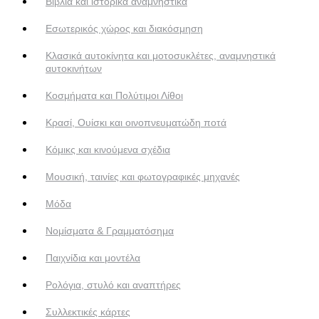
Βιβλία και ιστορικά αναμνηστικά
Εσωτερικός χώρος και διακόσμηση
Κλασικά αυτοκίνητα και μοτοσυκλέτες, αναμνηστικά
αυτοκινήτων
Κοσμήματα και Πολύτιμοι Λίθοι
Κρασί, Ουίσκι και οινοπνευματώδη ποτά
Κόμικς και κινούμενα σχέδια
Μουσική, ταινίες και φωτογραφικές μηχανές
Μόδα
Νομίσματα & Γραμματόσημα
Παιχνίδια και μοντέλα
Ρολόγια, στυλό και αναπτήρες
Συλλεκτικές κάρτες