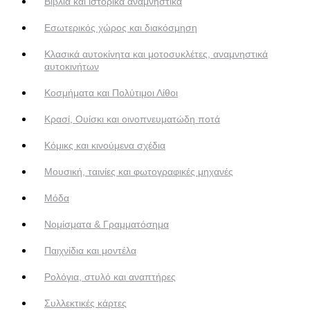
Βιβλία και ιστορικά αναμνηστικά
Εσωτερικός χώρος και διακόσμηση
Κλασικά αυτοκίνητα και μοτοσυκλέτες, αναμνηστικά
αυτοκινήτων
Κοσμήματα και Πολύτιμοι Λίθοι
Κρασί, Ουίσκι και οινοπνευματώδη ποτά
Κόμικς και κινούμενα σχέδια
Μουσική, ταινίες και φωτογραφικές μηχανές
Μόδα
Νομίσματα & Γραμματόσημα
Παιχνίδια και μοντέλα
Ρολόγια, στυλό και αναπτήρες
Συλλεκτικές κάρτες