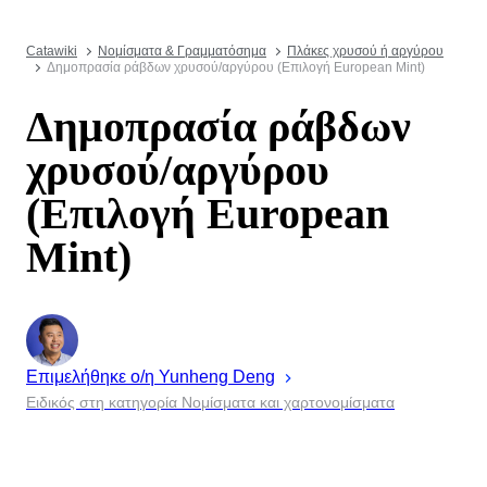
Catawiki
Νομίσματα & Γραμματόσημα
Πλάκες χρυσού ή αργύρου
Δημοπρασία ράβδων χρυσού/αργύρου (Επιλογή European Mint)
Δημοπρασία ράβδων
χρυσού/αργύρου
(Επιλογή European
Mint)
Επιμελήθηκε ο/η
Yunheng
Deng
Ειδικός στη κατηγορία Νομίσματα και χαρτονομίσματα