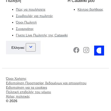
Πώληση
Η Catawiki μου
Πώς να πουλήσετε
Κέντρο βοήθειας
Συμβουλές για πωλητές
Όροι Πωλητή
Συνεργάτες
Γίνετε Live Πωλητής της Catawiki
Όροι Χρήσης
Ειδοποίηση Προστασίας δεδομένων και απορρήτου
Ειδοποίηση για τα cookies
Πολιτική επιβολής του νόμου
Άλλες πολιτικές
©
2026