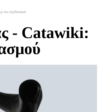
ερ του σχεδιασμού
 - Catawiki:
ιασμού