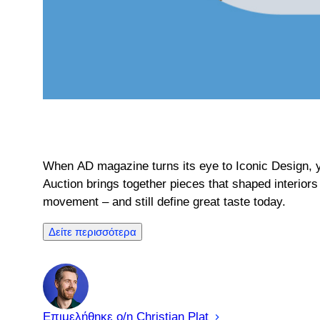
When AD magazine turns its eye to Iconic Design, y
Auction brings together pieces that shaped interiors 
movement – and still define great taste today.
Δείτε περισσότερα
Επιμελήθηκε ο/η
Christian
Plat