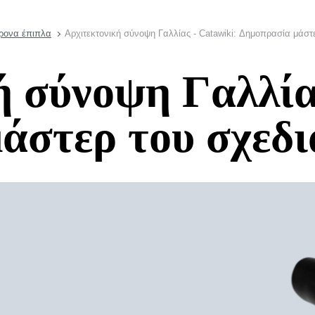
χρονα έπιπλα
Αρχιτεκτονική σύνοψη Γαλλίας - Catawiki: Δημοπρασία μάστ
 σύνοψη Γαλλίας
άστερ του σχεδ