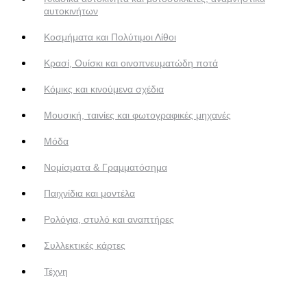
αυτοκινήτων
Κοσμήματα και Πολύτιμοι Λίθοι
Κρασί, Ουίσκι και οινοπνευματώδη ποτά
Κόμικς και κινούμενα σχέδια
Μουσική, ταινίες και φωτογραφικές μηχανές
Μόδα
Νομίσματα & Γραμματόσημα
Παιχνίδια και μοντέλα
Ρολόγια, στυλό και αναπτήρες
Συλλεκτικές κάρτες
Τέχνη