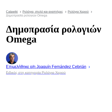
Catawiki
Ρολόγια, στυλό και αναπτήρες
Ρολόγια Χεριού
Δημοπρασία ρολογιών Omega
Δημοπρασία ρολογιών
Omega
Επιμελήθηκε ο/η
Joaquín
Fernández Cebrián
Ειδικός στη κατηγορία Ρολόγια Χεριού