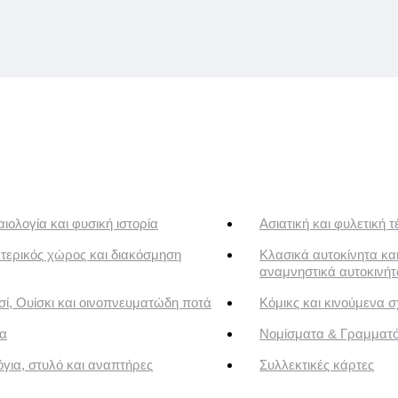
ιολογία και φυσική ιστορία
Ασιατική και φυλετική τ
τερικός χώρος και διακόσμηση
Κλασικά αυτοκίνητα κα
αναμνηστικά αυτοκινή
ί, Ουίσκι και οινοπνευματώδη ποτά
Κόμικς και κινούμενα σ
α
Νομίσματα & Γραμματ
για, στυλό και αναπτήρες
Συλλεκτικές κάρτες