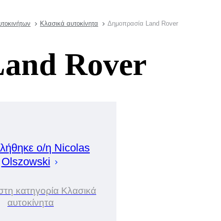
υτοκινήτων
Κλασικά αυτοκίνητα
Δημοπρασία Land Rover
Land Rover
λήθηκε ο/η
Nicolas
Olszowski
 στη κατηγορία Κλασικά
αυτοκίνητα