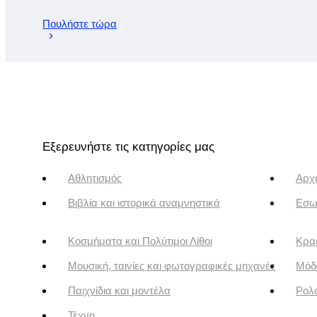
Πουλήστε τώρα
Εξερευνήστε τις κατηγορίες μας
Αθλητισμός
Αρχα
Βιβλία και ιστορικά αναμνηστικά
Εσω
Κοσμήματα και Πολύτιμοι Λίθοι
Κρασ
Μουσική, ταινίες και φωτογραφικές μηχανές
Μόδ
Παιχνίδια και μοντέλα
Ρολό
Τέχνη