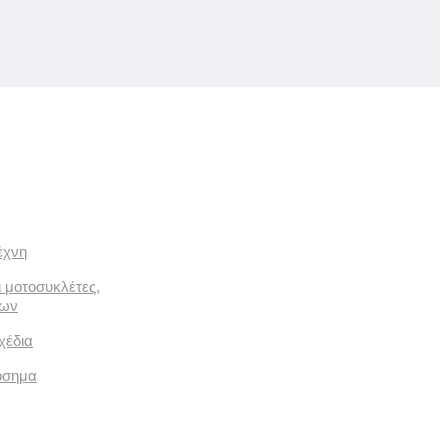
έχνη
ι μοτοσυκλέτες,
των
χέδια
όσημα