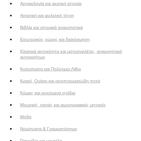
Αρχαιολογία και φυσική ιστορία
Ασιατική και φυλετική τέχνη
Βιβλία και ιστορικά αναμνηστικά
Εσωτερικός χώρος και διακόσμηση
Κλασικά αυτοκίνητα και μοτοσυκλέτες, αναμνηστικά
αυτοκινήτων
Κοσμήματα και Πολύτιμοι Λίθοι
Κρασί, Ουίσκι και οινοπνευματώδη ποτά
Κόμικς και κινούμενα σχέδια
Μουσική, ταινίες και φωτογραφικές μηχανές
Μόδα
Νομίσματα & Γραμματόσημα
Παιχνίδια και μοντέλα