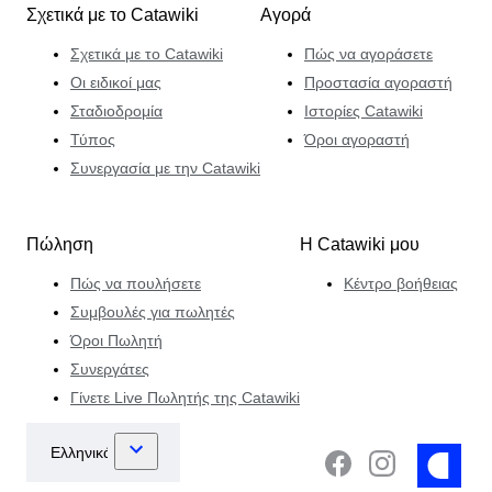
Σχετικά με το Catawiki
Αγορά
Σχετικά με το Catawiki
Πώς να αγοράσετε
Οι ειδικοί μας
Προστασία αγοραστή
Σταδιοδρομία
Ιστορίες Catawiki
Τύπος
Όροι αγοραστή
Συνεργασία με την Catawiki
Πώληση
Η Catawiki μου
Πώς να πουλήσετε
Κέντρο βοήθειας
Συμβουλές για πωλητές
Όροι Πωλητή
Συνεργάτες
Γίνετε Live Πωλητής της Catawiki