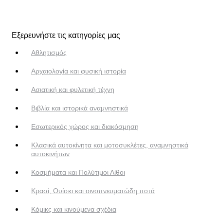
Εξερευνήστε τις κατηγορίες μας
Αθλητισμός
Αρχαιολογία και φυσική ιστορία
Ασιατική και φυλετική τέχνη
Βιβλία και ιστορικά αναμνηστικά
Εσωτερικός χώρος και διακόσμηση
Κλασικά αυτοκίνητα και μοτοσυκλέτες, αναμνηστικά
αυτοκινήτων
Κοσμήματα και Πολύτιμοι Λίθοι
Κρασί, Ουίσκι και οινοπνευματώδη ποτά
Κόμικς και κινούμενα σχέδια