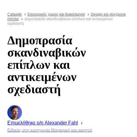
Catawiki
Εσωτερικός χώρος και διακόσμηση
Design και σύγχρονα
έπιπλα
Δημοπρασία σκανδιναβικών επίπλων και αντικειμένων
σχεδιαστή
Δημοπρασία
σκανδιναβικών
επίπλων και
αντικειμένων
σχεδιαστή
Επιμελήθηκε ο/η
Alexander
Fahl
Ειδικός στη κατηγορία Μαγειρική και φαγητό