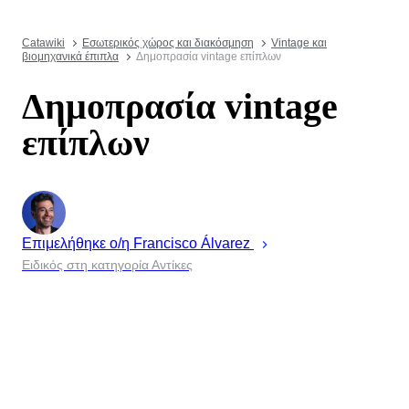
Catawiki
Εσωτερικός χώρος και διακόσμηση
Vintage και
βιομηχανικά έπιπλα
Δημοπρασία vintage επίπλων
Δημοπρασία vintage
επίπλων
Επιμελήθηκε ο/η
Francisco
Álvarez
Ειδικός στη κατηγορία Αντίκες