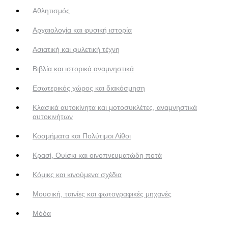
Αθλητισμός
Αρχαιολογία και φυσική ιστορία
Ασιατική και φυλετική τέχνη
Βιβλία και ιστορικά αναμνηστικά
Εσωτερικός χώρος και διακόσμηση
Κλασικά αυτοκίνητα και μοτοσυκλέτες, αναμνηστικά
αυτοκινήτων
Κοσμήματα και Πολύτιμοι Λίθοι
Κρασί, Ουίσκι και οινοπνευματώδη ποτά
Κόμικς και κινούμενα σχέδια
Μουσική, ταινίες και φωτογραφικές μηχανές
Μόδα