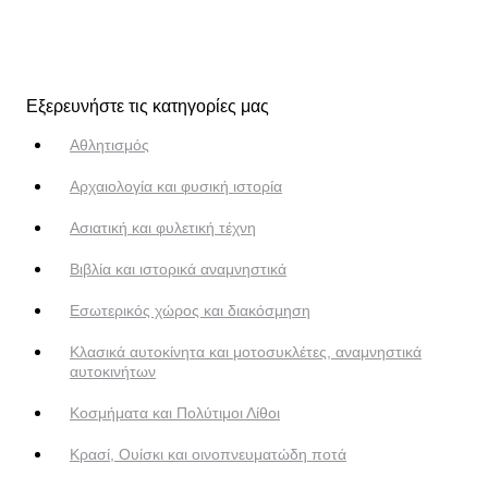
Εξερευνήστε τις κατηγορίες μας
Αθλητισμός
Αρχαιολογία και φυσική ιστορία
Ασιατική και φυλετική τέχνη
Βιβλία και ιστορικά αναμνηστικά
Εσωτερικός χώρος και διακόσμηση
Κλασικά αυτοκίνητα και μοτοσυκλέτες, αναμνηστικά
αυτοκινήτων
Κοσμήματα και Πολύτιμοι Λίθοι
Κρασί, Ουίσκι και οινοπνευματώδη ποτά