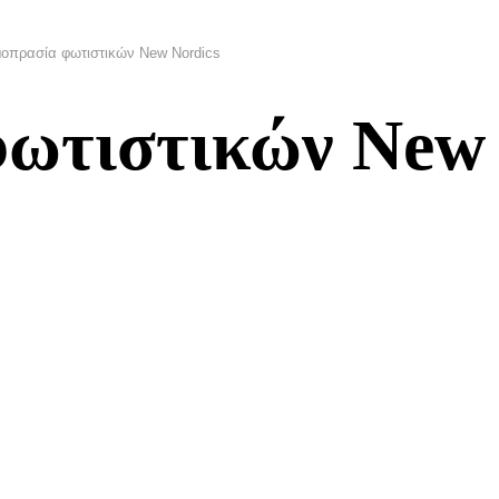
οπρασία φωτιστικών New Nordics
ωτιστικών New 