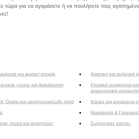
τε τώρα για να αγοράσετε ή να πουλήσετε τους αγαπημένο
νες!
ιολογία και φυσική ιστορία
Ασιατική και φυλετική τ
τερικός χώρος και διακόσμηση
Κλασικά αυτοκίνητα κα
αναμνηστικά αυτοκινή
ί, Ουίσκι και οινοπνευματώδη ποτά
Κόμικς και κινούμενα σ
α
Νομίσματα & Γραμματ
για, στυλό και αναπτήρες
Συλλεκτικές κάρτες