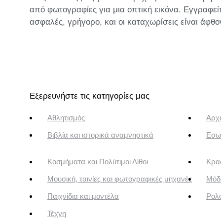
από φωτογραφίες για μια οπτική εικόνα. Εγγραφεί
ασφαλές, γρήγορο, και οι καταχωρίσεις είναι άφθο
Εξερευνήστε τις κατηγορίες μας
Αθλητισμός
Αρχα
Βιβλία και ιστορικά αναμνηστικά
Εσω
Κοσμήματα και Πολύτιμοι Λίθοι
Κρασ
Μουσική, ταινίες και φωτογραφικές μηχανές
Μόδ
Παιχνίδια και μοντέλα
Ρολό
Τέχνη