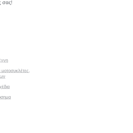
ς σας!
έχνη
ι μοτοσυκλέτες,
των
χέδια
όσημα