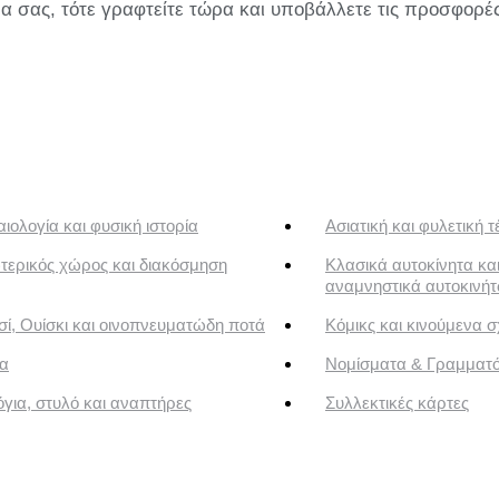
α σας, τότε γραφτείτε τώρα και υποβάλλετε τις προσφορέ
ιολογία και φυσική ιστορία
Ασιατική και φυλετική τ
τερικός χώρος και διακόσμηση
Κλασικά αυτοκίνητα κα
αναμνηστικά αυτοκινή
ί, Ουίσκι και οινοπνευματώδη ποτά
Κόμικς και κινούμενα σ
α
Νομίσματα & Γραμματ
για, στυλό και αναπτήρες
Συλλεκτικές κάρτες