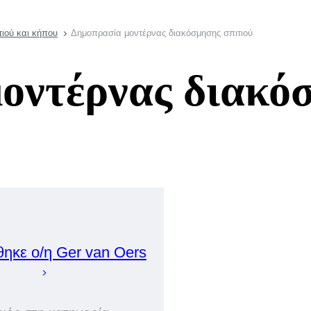
ιού και κήπου
Δημοπρασία μοντέρνας διακόσμησης σπιτιού
οντέρνας διακό
θηκε ο/η
Ger
van Oers