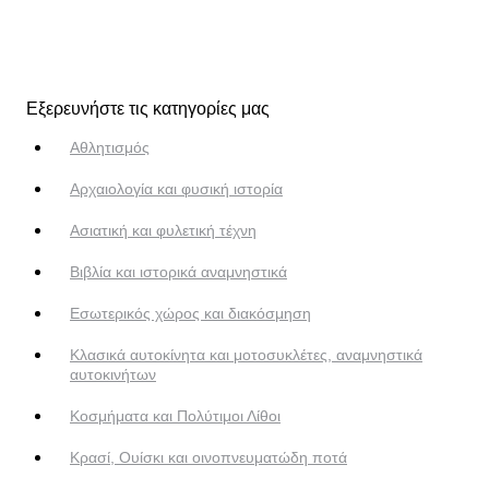
Εξερευνήστε τις κατηγορίες μας
Αθλητισμός
Αρχαιολογία και φυσική ιστορία
Ασιατική και φυλετική τέχνη
Βιβλία και ιστορικά αναμνηστικά
Εσωτερικός χώρος και διακόσμηση
Κλασικά αυτοκίνητα και μοτοσυκλέτες, αναμνηστικά
αυτοκινήτων
Κοσμήματα και Πολύτιμοι Λίθοι
Κρασί, Ουίσκι και οινοπνευματώδη ποτά