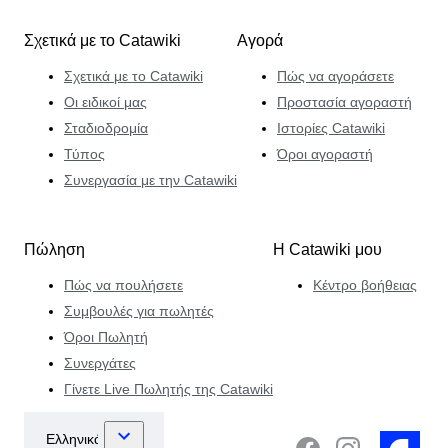
Σχετικά με το Catawiki
Αγορά
Σχετικά με το Catawiki
Πώς να αγοράσετε
Οι ειδικοί μας
Προστασία αγοραστή
Σταδιοδρομία
Ιστορίες Catawiki
Τύπος
Όροι αγοραστή
Συνεργασία με την Catawiki
Πώληση
Η Catawiki μου
Πώς να πουλήσετε
Κέντρο βοήθειας
Συμβουλές για πωλητές
Όροι Πωλητή
Συνεργάτες
Γίνετε Live Πωλητής της Catawiki