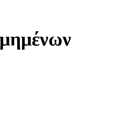
θμημένων