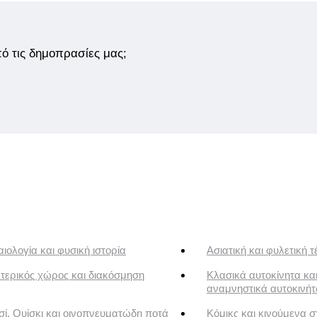
από τις δημοπρασίες μας;
ιολογία και φυσική ιστορία
Ασιατική και φυλετική τ
τερικός χώρος και διακόσμηση
Κλασικά αυτοκίνητα κα
αναμνηστικά αυτοκινή
ί, Ουίσκι και οινοπνευματώδη ποτά
Κόμικς και κινούμενα σ