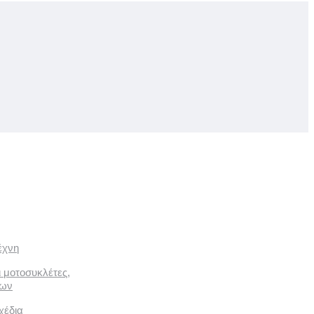
έχνη
ι μοτοσυκλέτες,
των
χέδια