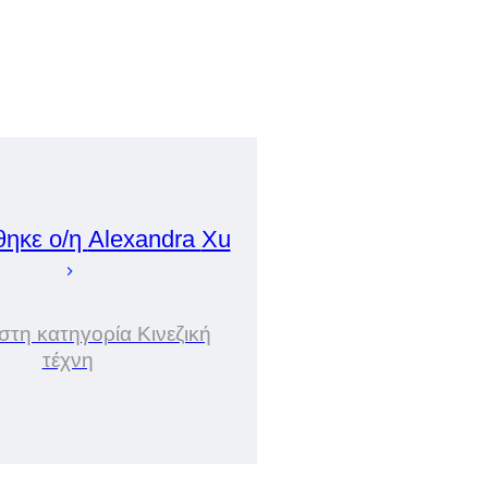
θηκε ο/η
Alexandra
Xu
 στη κατηγορία Κινεζική
τέχνη