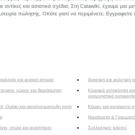
αντίκες και ασιατικά σχέδια; Στη Catawiki, έχουμε μια μ
μπειρία πώλησης. Οπότε γιατί να περιμένετε; Εγγραφείτε 
ιολογία και φυσική ιστορία
Ασιατική και φυλετική τ
τερικός χώρος και διακόσμηση
Κλασικά αυτοκίνητα κα
αναμνηστικά αυτοκινή
ί, Ουίσκι και οινοπνευματώδη ποτά
Κόμικς και κινούμενα σ
α
Νομίσματα & Γραμματ
για, στυλό και αναπτήρες
Συλλεκτικές κάρτες