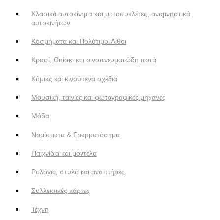
Κλασικά αυτοκίνητα και μοτοσυκλέτες, αναμνηστικά
αυτοκινήτων
Κοσμήματα και Πολύτιμοι Λίθοι
Κρασί, Ουίσκι και οινοπνευματώδη ποτά
Κόμικς και κινούμενα σχέδια
Μουσική, ταινίες και φωτογραφικές μηχανές
Μόδα
Νομίσματα & Γραμματόσημα
Παιχνίδια και μοντέλα
Ρολόγια, στυλό και αναπτήρες
Συλλεκτικές κάρτες
Τέχνη