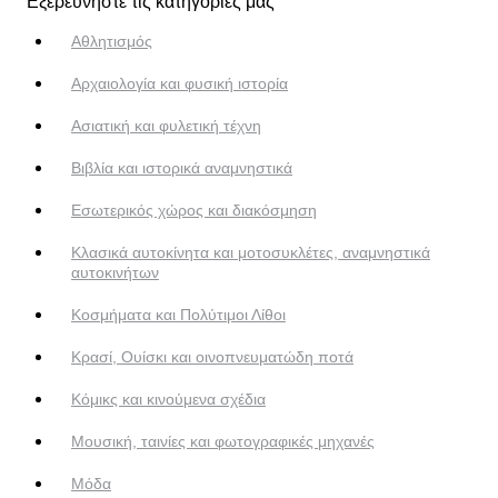
Εξερευνήστε τις κατηγορίες μας
Αθλητισμός
Αρχαιολογία και φυσική ιστορία
Ασιατική και φυλετική τέχνη
Βιβλία και ιστορικά αναμνηστικά
Εσωτερικός χώρος και διακόσμηση
Κλασικά αυτοκίνητα και μοτοσυκλέτες, αναμνηστικά
αυτοκινήτων
Κοσμήματα και Πολύτιμοι Λίθοι
Κρασί, Ουίσκι και οινοπνευματώδη ποτά
Κόμικς και κινούμενα σχέδια
Μουσική, ταινίες και φωτογραφικές μηχανές
Μόδα