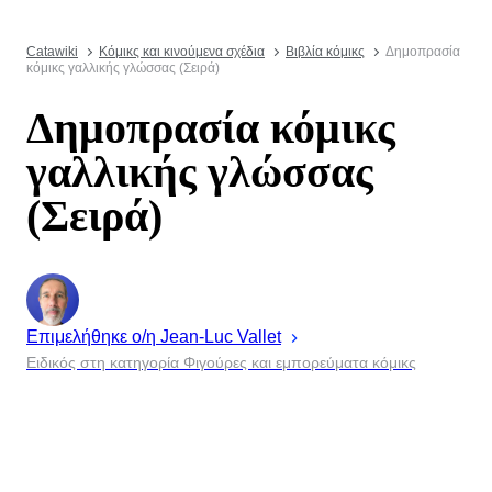
Catawiki
Κόμικς και κινούμενα σχέδια
Βιβλία κόμικς
Δημοπρασία
κόμικς γαλλικής γλώσσας (Σειρά)
Δημοπρασία κόμικς
γαλλικής γλώσσας
(Σειρά)
Επιμελήθηκε ο/η
Jean-Luc
Vallet
Ειδικός στη κατηγορία Φιγούρες και εμπορεύματα κόμικς