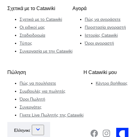
Σχετικά με το Catawiki
Αγορά
Σχετικά με το Catawiki
Πώς να αγοράσετε
Οι ειδικοί μας
Προστασία αγοραστή
Σταδιοδρομία
Ιστορίες Catawiki
Τύπος
Όροι αγοραστή
Συνεργασία με την Catawiki
Πώληση
Η Catawiki μου
Πώς να πουλήσετε
Κέντρο βοήθειας
Συμβουλές για πωλητές
Όροι Πωλητή
Συνεργάτες
Γίνετε Live Πωλητής της Catawiki