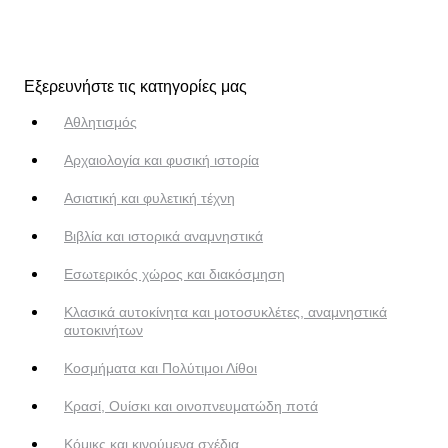
Εξερευνήστε τις κατηγορίες μας
Αθλητισμός
Αρχαιολογία και φυσική ιστορία
Ασιατική και φυλετική τέχνη
Βιβλία και ιστορικά αναμνηστικά
Εσωτερικός χώρος και διακόσμηση
Κλασικά αυτοκίνητα και μοτοσυκλέτες, αναμνηστικά
αυτοκινήτων
Κοσμήματα και Πολύτιμοι Λίθοι
Κρασί, Ουίσκι και οινοπνευματώδη ποτά
Κόμικς και κινούμενα σχέδια