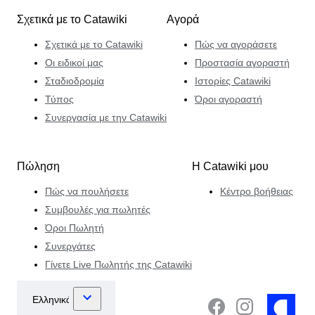
Σχετικά με το Catawiki
Αγορά
Σχετικά με το Catawiki
Πώς να αγοράσετε
Οι ειδικοί μας
Προστασία αγοραστή
Σταδιοδρομία
Ιστορίες Catawiki
Τύπος
Όροι αγοραστή
Συνεργασία με την Catawiki
Πώληση
Η Catawiki μου
Πώς να πουλήσετε
Κέντρο βοήθειας
Συμβουλές για πωλητές
Όροι Πωλητή
Συνεργάτες
Γίνετε Live Πωλητής της Catawiki