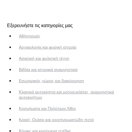
Εξερευνήστε τις κατηγορίες μας
Αθλητισμός
Αρχαιολογία και φυσική ιστορία
Ασιατική και φυλετική τέχνη
Βιβλία και ιστορικά αναμνηστικά
Εσωτερικός χώρος και διακόσμηση
Κλασικά αυτοκίνητα και μοτοσυκλέτες, αναμνηστικά
αυτοκινήτων
Κοσμήματα και Πολύτιμοι Λίθοι
Κρασί, Ουίσκι και οινοπνευματώδη ποτά
Κόμικς και κινούμενα σχέδια